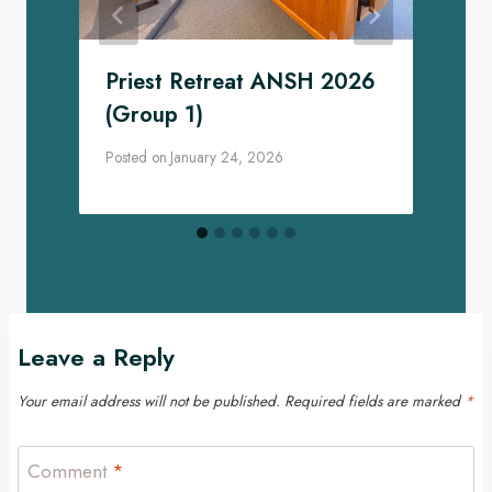
Priest Retreat ANSH 2026
(Group 1)
Posted on
January 24, 2026
P
Leave a Reply
Your email address will not be published.
Required fields are marked
*
Comment
*