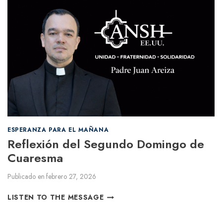
X
I
Ó
N
D
E
L
T
E
R
C
E
R
ESPERANZA PARA EL MAÑANA
D
Reflexión del Segundo Domingo de
O
Cuaresma
M
I
Publicado en
febrero 27, 2026
N
G
R
LISTEN TO THE MESSAGE
O
E
D
F
E