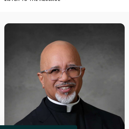
G
E
O
F
D
L
E
E
C
X
U
I
A
Ó
R
N
E
D
S
E
M
L
A
P
R
I
M
E
R
D
O
M
I