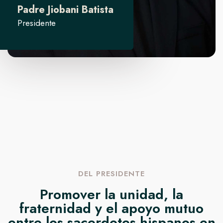
N
Padre Jiobani Batista
G
Presidente
O
D
E
C
U
A
R
E
S
M
A
DEL PRESIDENTE
Promover la unidad, la
fraternidad y el apoyo mutuo
entre los sacerdotes hispanos en