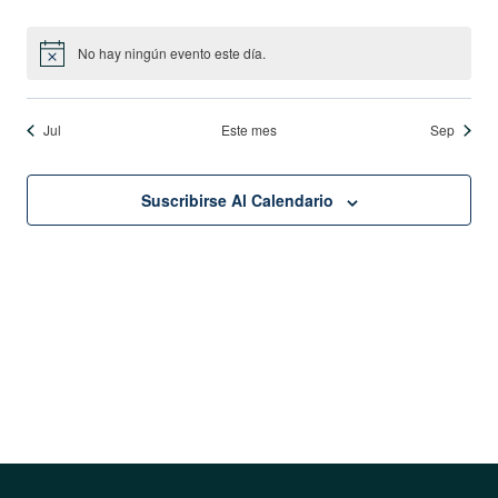
eventos
eventos
eventos
eventos
eventos
eventos
eventos
No hay ningún evento este día.
Aviso
Jul
Este mes
Sep
Suscribirse Al Calendario